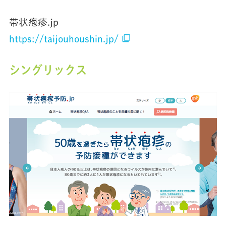
帯状疱疹.jp
filter_none
https://taijouhoushin.jp/
シングリックス