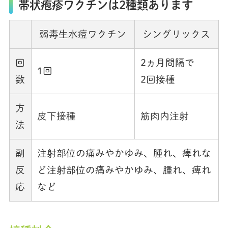
帯状疱疹ワクチンは2種類あります
弱毒生水痘ワクチン
シングリックス
回
2ヵ月間隔で
1回
数
2回接種
方
皮下接種
筋肉内注射
法
副
注射部位の痛みやかゆみ、腫れ、痺れな
反
ど注射部位の痛みやかゆみ、腫れ、痺れ
応
など