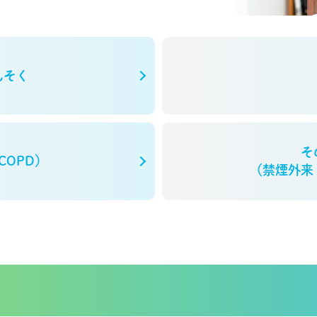
んそく
そ
COPD）
（禁煙外来