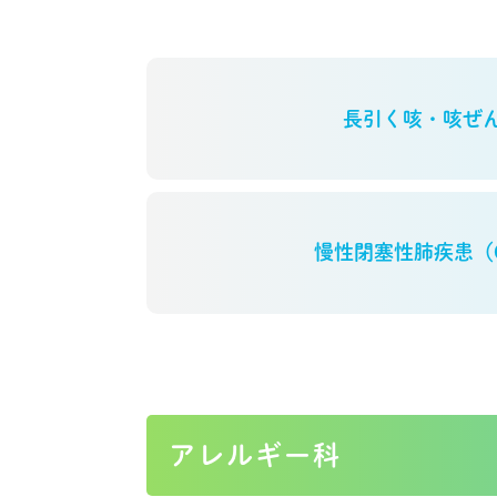
長引く咳・咳ぜ
慢性閉塞性肺疾患（
アレルギー科