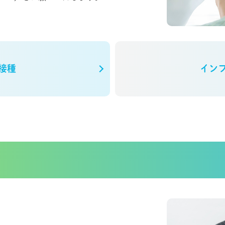
接種
イン